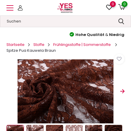
0
0
Hohe Qualität
&
Niedrige Preise
Startseite
Stoffe
Frühlingsstoffe | Sommerstoffe
Spitze Pua Kauwela Braun