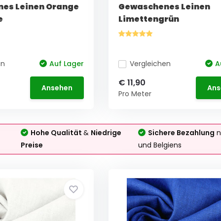
es Leinen Orange
Gewaschenes Leinen
e
Limettengrün
en
Auf Lager
Vergleichen
A
€ 11,90
Ansehen
Ans
Pro Meter
Hohe Qualität
&
Niedrige
Sichere Bezahlung
n
Preise
und Belgiens