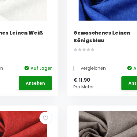
es Leinen Weiß
Gewaschenes Leinen
Königsblau
en
Auf Lager
Vergleichen
A
€ 11,90
Ansehen
Ans
Pro Meter