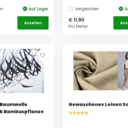
en
Auf Lager
Vergleichen
A
€ 11,90
Ansehen
Ans
Pro Meter
 Baumwolle
Gewaschenes Leinen S
ik Bambuspflanze