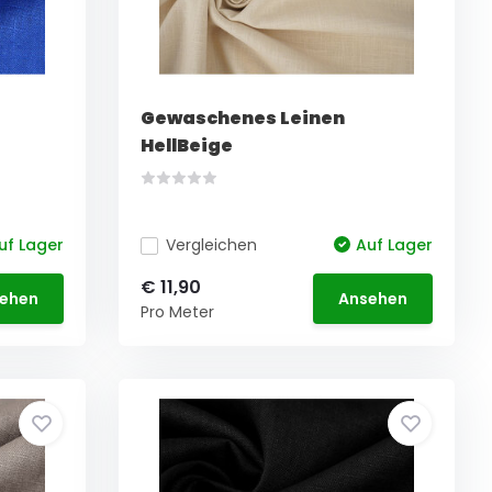
Gewaschenes Leinen
HellBeige
uf Lager
Vergleichen
Auf Lager
€ 11,90
ehen
Ansehen
Pro Meter