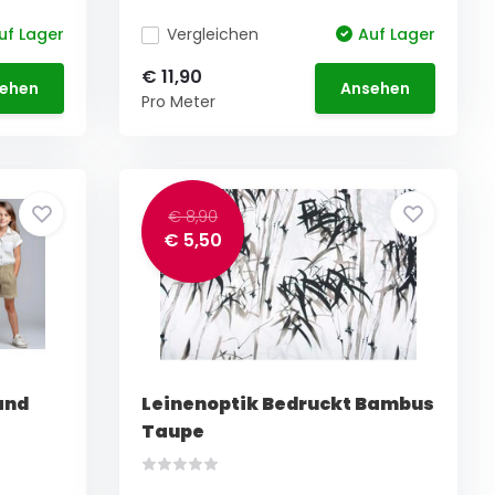
uf Lager
Vergleichen
Auf Lager
€ 11,90
ehen
Ansehen
Pro Meter
€ 8,90
€ 5,50
and
Leinenoptik Bedruckt Bambus
Taupe