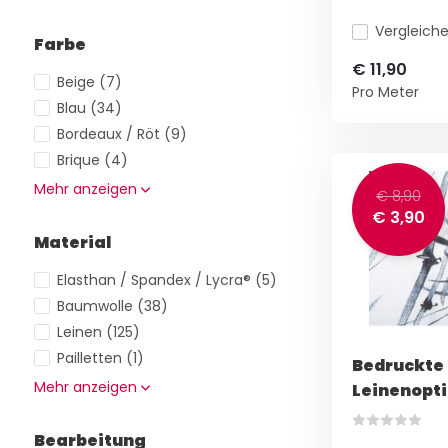
Vergleich
Farbe
€ 11,90
Beige
(7)
Pro Meter
Blau
(34)
Bordeaux / Röt
(9)
Brique
(4)
Mehr anzeigen
€ 8,90
€ 3,90
Material
Elasthan / Spandex / Lycra®
(5)
Baumwolle
(38)
Leinen
(125)
Pailletten
(1)
Bedruckte
Mehr anzeigen
Leinenopt
Bearbeitung