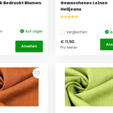
k Bedruckt Blumen
Gewaschenes Leinen
Helljeans
en
Auf Lager
Vergleichen
A
€ 11,90
Ans
Ansehen
Pro Meter