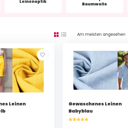
Leinenoptik
Baumwolle
Am meisten angesehen
es Leinen
Gewaschenes Leinen
lb
Babyblau