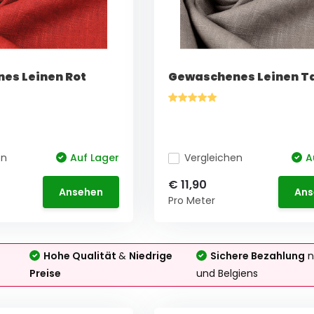
es Leinen Rot
Gewaschenes Leinen T
en
Auf Lager
Vergleichen
A
€ 11,90
Ansehen
Ans
Pro Meter
Hohe Qualität
&
Niedrige
Sichere Bezahlung
n
Preise
und Belgiens