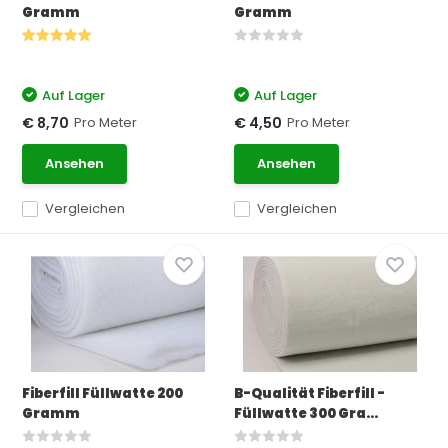
Gramm
Gramm
Auf Lager
Auf Lager
Pro Meter
Pro Meter
€ 8,70
€ 4,50
Ansehen
Ansehen
Vergleichen
Vergleichen
Fiberfill Füllwatte 200
B-Qualität Fiberfill -
Gramm
Füllwatte 300 Gra...