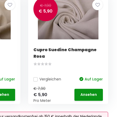
€ 7,90
€ 5,90
Cupro Suedine Champagne
Rosa
uf Lager
Vergleichen
Auf Lager
€ 7,90
€ 5,90
ehen
Ansehen
Pro Meter
ur versandkostenfrei ab 150 € innerhalb der Niederlande