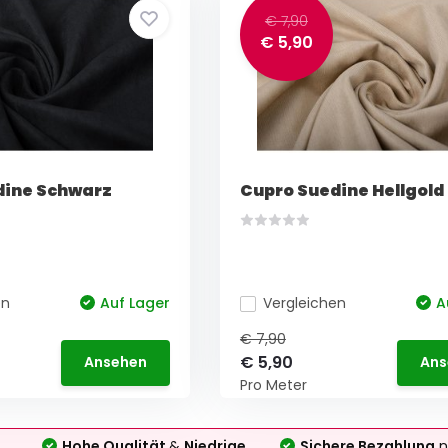
€ 7,90
€ 5,90
dine Schwarz
Cupro Suedine Hellgold
en
Auf Lager
Vergleichen
A
€ 7,90
€ 5,90
Ansehen
Ans
Pro Meter
Hohe Qualität
&
Niedrige
Sichere Bezahlung
n