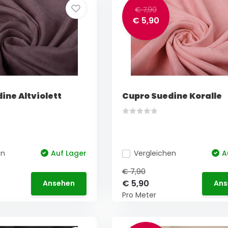
€ 7,90
€ 5,90
ine Altviolett
Cupro Suedine Koralle
en
Auf Lager
Vergleichen
A
€ 7,90
€ 5,90
Ansehen
Ans
Pro Meter