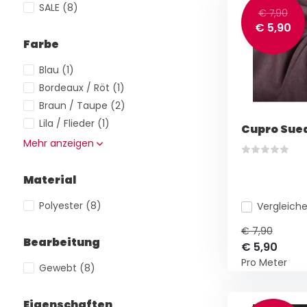
SALE
(8)
€ 7,90
€ 5,90
Farbe
Blau
(1)
Bordeaux / Röt
(1)
Braun / Taupe
(2)
Lila / Flieder
(1)
Cupro Sued
Mehr anzeigen
Material
Polyester
(8)
Vergleich
€ 7,90
Bearbeitung
€ 5,90
Pro Meter
Gewebt
(8)
Eigenschaften