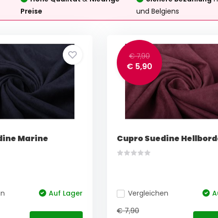
Preise
und Belgiens
€ 7,90
€ 5,90
dine Marine
Cupro Suedine Hellbor
en
Auf Lager
Vergleichen
A
€ 7,90