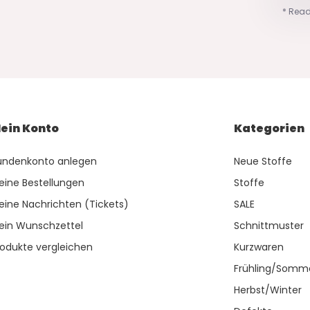
* Read
ein Konto
Kategorien
undenkonto anlegen
Neue Stoffe
eine Bestellungen
Stoffe
eine Nachrichten (Tickets)
SALE
ein Wunschzettel
Schnittmuster
rodukte vergleichen
Kurzwaren
Frühling/Somm
Herbst/Winter