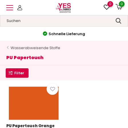
0
0
Schnelle Lieferung
Wasserabweisende Stoffe
PU Papertouch
Filter
PU Papertouch Orange