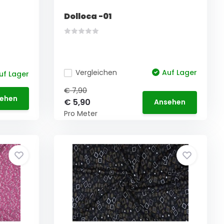
Dolloca -01
Vergleichen
Auf Lager
uf Lager
€ 7,90
ehen
€ 5,90
Ansehen
Pro Meter