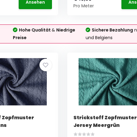
Ansehen
Ans
Pro Meter
Hohe Qualität
&
Niedrige
Sichere Bezahlung
n
Preise
und Belgiens
f Zopfmuster
Strickstoff Zopfmuster
ans
Jersey Meergrün