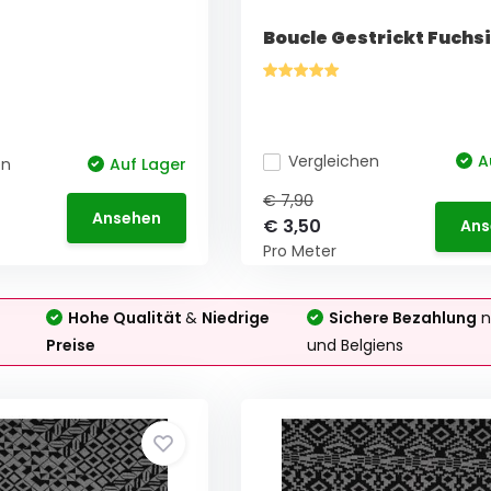
Boucle Gestrickt Fuchs
Vergleichen
A
en
Auf Lager
€ 7,90
Ansehen
€ 3,50
Ans
Pro Meter
Hohe Qualität
&
Niedrige
Sichere Bezahlung
n
Preise
und Belgiens