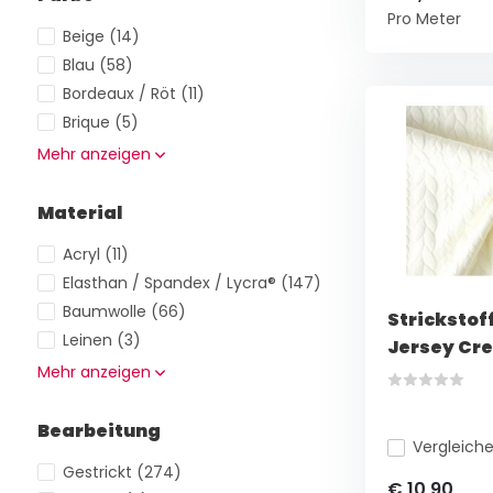
Pro Meter
Beige
(14)
Blau
(58)
Bordeaux / Röt
(11)
Brique
(5)
Mehr anzeigen
Material
Acryl
(11)
Elasthan / Spandex / Lycra®
(147)
Baumwolle
(66)
Strickstof
Leinen
(3)
Jersey Cr
Mehr anzeigen
Bearbeitung
Vergleich
Gestrickt
(274)
€ 10,90