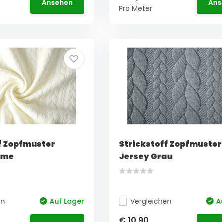
Ansehen
Ans
Pro Meter
f Zopfmuster
Strickstoff Zopfmuster
eme
Jersey Grau
en
Auf Lager
Vergleichen
A
€ 10,90