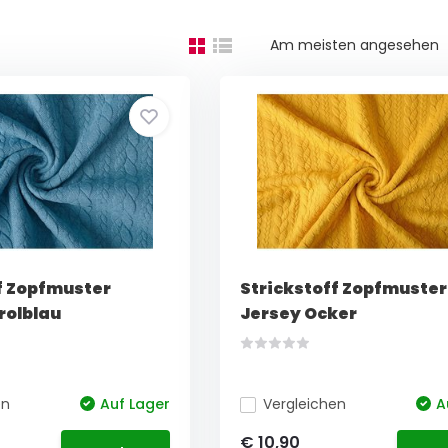
Am meisten angesehen
f Zopfmuster
Strickstoff Zopfmuster
rolblau
Jersey Ocker
en
Auf Lager
Vergleichen
A
€ 10,90