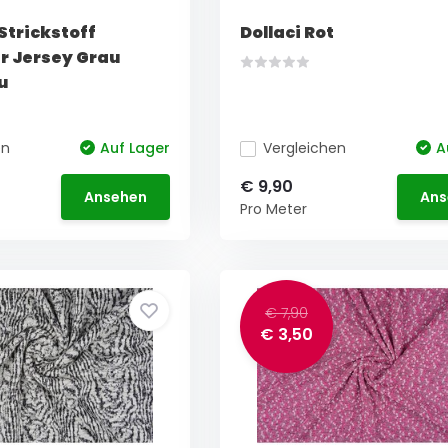
Strickstoff
Dollaci Rot
r Jersey Grau
u
en
Auf Lager
Vergleichen
A
€ 9,90
Ansehen
Ans
Pro Meter
€ 7,90
€ 3,50