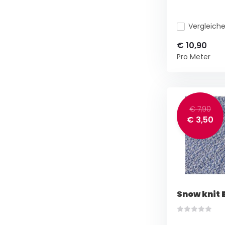
Vergleich
€ 10,90
Pro Meter
€ 7,90
€ 3,50
Snow knit 