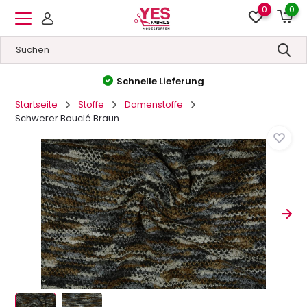
0
0
Hohe Qualität
&
Niedrige Preise
Startseite
Stoffe
Damenstoffe
Schwerer Bouclé Braun