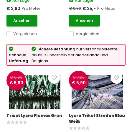
Auf Lager
Auf Lager
Pro Meter
€ 8,90
Pro Meter
€ 3,90
€ 35,-
Ansehen
Ansehen
Vergleichen
Vergleichen
Sichere Bezahlung
nur versandkostenfrei
Schnelle
ab 150 € innerhalb der Niederlande und
Lieferung
Belgiens
€ 8,90
€ 7,90
€ 5,90
€ 5,90
Tricot Lycra Plumas Grün
Lycra Trikot Streifen Blau
Weiß