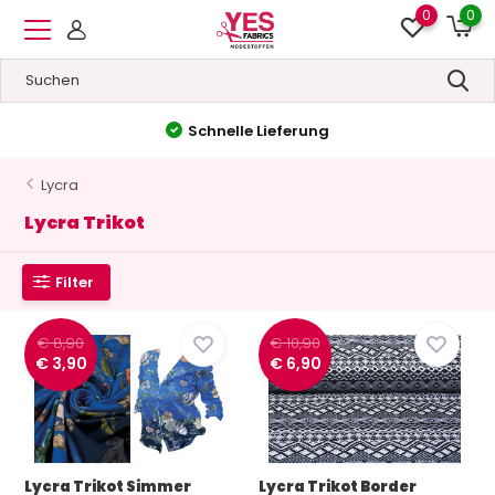
0
0
Hohe Qualität
&
Niedrige Preise
Lycra
Lycra Trikot
Filter
€ 8,90
€ 10,90
€ 3,90
€ 6,90
Lycra Trikot Simmer
Lycra Trikot Border