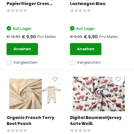
Papierflieger Crem...
Lastwagen Blau
Auf Lager
Auf Lager
€ 14,90
Pro Meter
€ 8,90
Pro Meter
€ 9,90
€ 6,90
Ansehen
Ansehen
Vergleichen
Vergleichen
Organic French Terry
Digital Baumwolljersey
Boot Peach
Auto Weiß