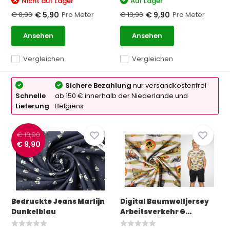
Nicht auf Lager
Auf Lager
€ 8,90
Pro Meter
€ 13,90
Pro Meter
€ 5,90
€ 9,90
Ansehen
Ansehen
Vergleichen
Vergleichen
Sichere Bezahlung
nur versandkostenfrei
Schnelle
ab 150 € innerhalb der Niederlande und
Lieferung
Belgiens
€ 13,90
€ 9,90
Bedruckte Jeans Marlijn
Digital Baumwolljersey
Dunkelblau
Arbeitsverkehr G...