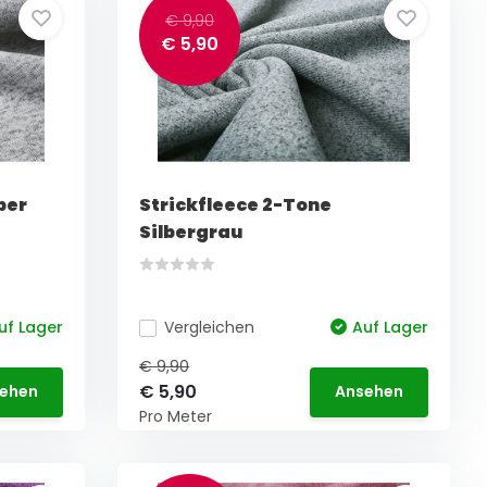
€ 9,90
€ 5,90
ber
Strickfleece 2-Tone
Silbergrau
uf Lager
Vergleichen
Auf Lager
€ 9,90
€ 5,90
ehen
Ansehen
Pro Meter