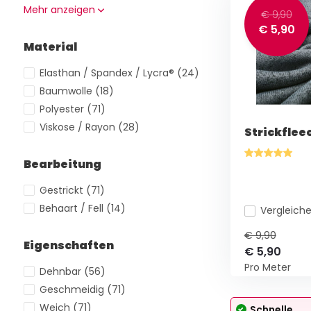
Mehr anzeigen
€ 9,90
€ 5,90
Material
Elasthan / Spandex / Lycra®
(24)
Baumwolle
(18)
Polyester
(71)
Viskose / Rayon
(28)
Strickflee
Bearbeitung
Gestrickt
(71)
Behaart / Fell
(14)
Vergleich
€ 9,90
Eigenschaften
€ 5,90
Pro Meter
Dehnbar
(56)
Geschmeidig
(71)
Weich
(71)
Schnelle