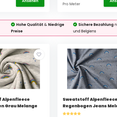
Ansehen
Ans
Pro Meter
Hohe Qualität
&
Niedrige
Sichere Bezahlung
n
Preise
und Belgiens
 Alpenfleece
Sweatstoff Alpenfleec
n Grau Melange
Regenbogen Jeans Mel