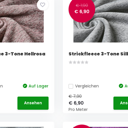
€ 7,90
€ 6,90
ce 3-Tone Hellrosa
Strickfleece 3-Tone Sil
en
Auf Lager
Vergleichen
A
€ 7,90
€ 6,90
Ansehen
Ans
Pro Meter