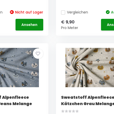
en
Nicht auf Lager
Vergleichen
A
€ 9,90
Ansehen
Ans
Pro Meter
 Alpenfleece
Sweatstoff Alpenfleec
Jeans Melange
Kätzchen Grau Melang