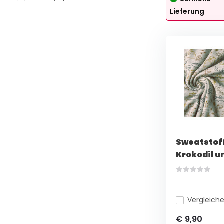
Lieferung
Sweatstoff
Krokodil un
Vergleich
€ 9,90