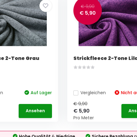
€ 9,90
€ 5,90
ce 2-Tone Grau
Strickfleece 2-Tone Lil
en
Auf Lager
Vergleichen
Nicht a
€ 9,90
€ 5,90
Ansehen
Ans
Pro Meter
Hohe Qualität
&
Niedrige
Sichere Bezahlung
n