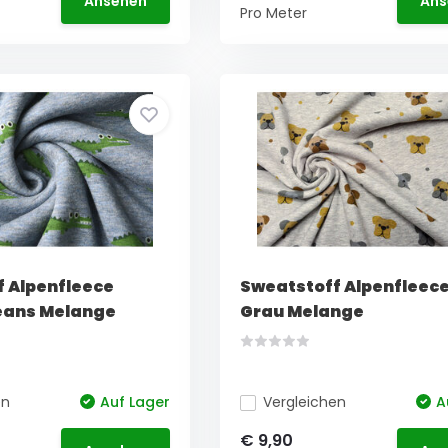
Ansehen
Ans
Pro Meter
 Alpenfleece
Sweatstoff Alpenfleec
Jeans Melange
Grau Melange
en
Auf Lager
Vergleichen
A
€ 9,90