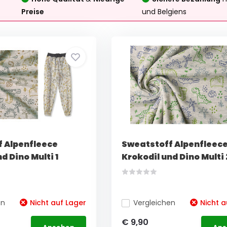
Preise
und Belgiens
 Alpenfleece
Sweatstoff Alpenfleec
d Dino Multi 1
Krokodil und Dino Multi 
en
Nicht auf Lager
Vergleichen
Nicht a
€ 9,90