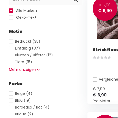
€ 7,90
€ 6,90
Alle Marken
Oeko-Tex®
Motiv
Bedruckt
(35)
Einfarbig
(37)
Strickflee
Blumen / Blätter
(12)
Tiere
(15)
Mehr anzeigen
Vergleich
Farbe
€ 7,90
Beige
(4)
€ 6,90
Blau
(19)
Pro Meter
Bordeaux / Röt
(4)
Brique
(2)