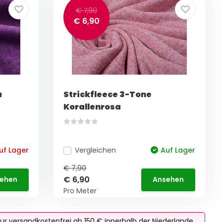
€ 7,90
€ 6,90
a
Strickfleece 3-Tone
Korallenrosa
uf Lager
Vergleichen
Auf Lager
€ 7,90
€ 6,90
ehen
Ansehen
Pro Meter
ur versandkostenfrei ab 150 € innerhalb der Niederlande