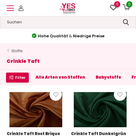
0
0
Hohe Qualität
&
Niedrige Preise
Stoffe
Crinkle Taft
Alle Arten von Stoffen
Babystoffe
F
Filter
Crinkle Taft Rost Brique
Crinkle Taft Dunkelgrün