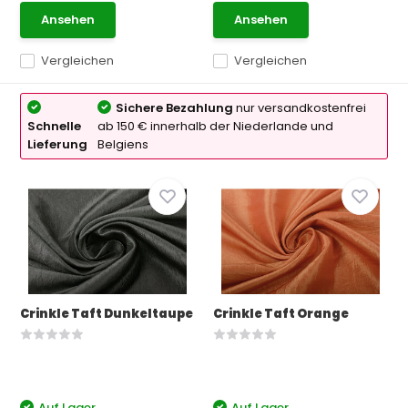
Ansehen
Ansehen
Vergleichen
Vergleichen
Sichere Bezahlung
nur versandkostenfrei
Schnelle
ab 150 € innerhalb der Niederlande und
Lieferung
Belgiens
Crinkle Taft Dunkeltaupe
Crinkle Taft Orange
Auf Lager
Auf Lager