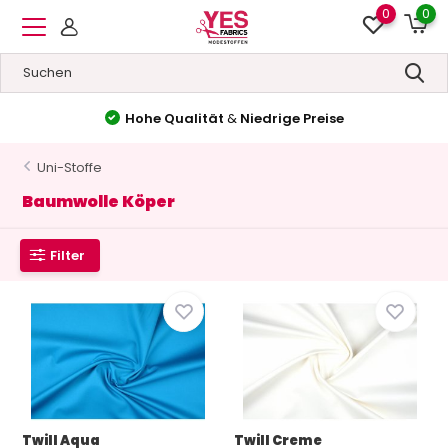
0
0
Hohe Qualität
&
Niedrige Preise
Uni-Stoffe
Baumwolle Köper
Filter
Twill Aqua
Twill Creme