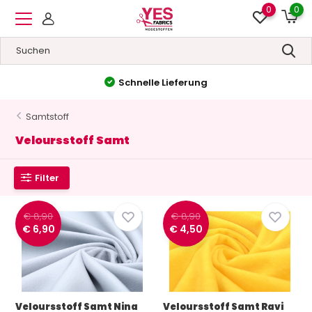
0
0
Hohe Qualität
&
Niedrige Preise
Samtstoff
Veloursstoff Samt
Filter
€ 8,90
€ 8,90
€ 6,90
€ 4,50
Veloursstoff Samt Nina
Veloursstoff Samt Ravi