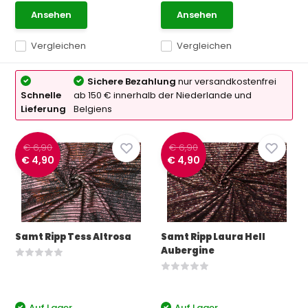
Ansehen
Ansehen
Vergleichen
Vergleichen
Sichere Bezahlung
nur versandkostenfrei
Schnelle
ab 150 € innerhalb der Niederlande und
Lieferung
Belgiens
€ 6,90
€ 6,90
€ 4,90
€ 4,90
Samt Ripp Tess Altrosa
Samt Ripp Laura Hell
Aubergine
Auf Lager
Auf Lager