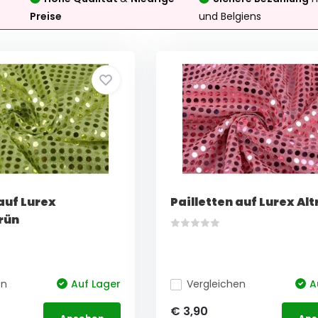
Preise
und Belgiens
auf Lurex
Pailletten auf Lurex Al
rün
en
Auf Lager
Vergleichen
A
€ 3,90