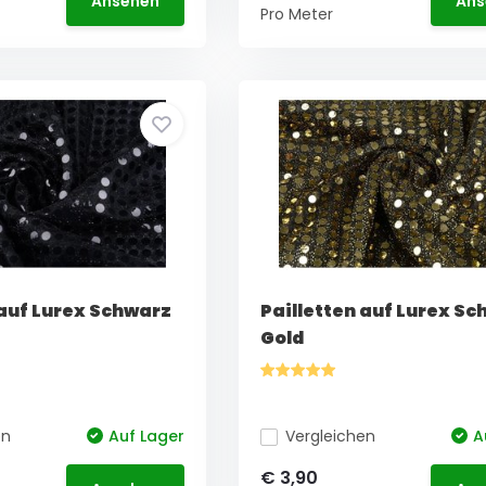
Ansehen
Ans
Pro Meter
 auf Lurex Schwarz
Pailletten auf Lurex S
Gold
en
Auf Lager
Vergleichen
A
€ 3,90