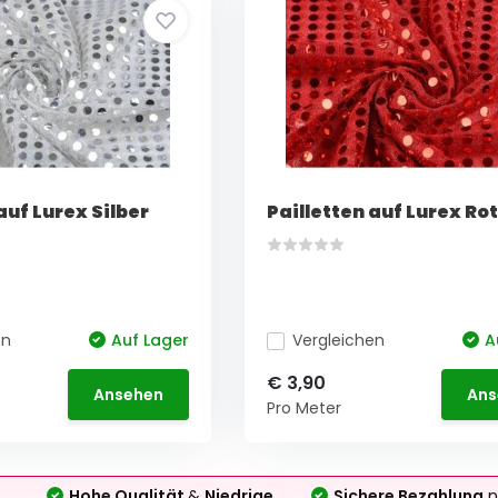
auf Lurex Silber
Pailletten auf Lurex Rot
en
Auf Lager
Vergleichen
A
€ 3,90
Ansehen
Ans
Pro Meter
Hohe Qualität
&
Niedrige
Sichere Bezahlung
n