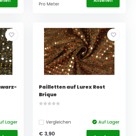
ehen
Ansehen
Pro Meter
chwarz-
Pailletten auf Lurex Rost
Brique
uf Lager
Vergleichen
Auf Lager
€ 3,90