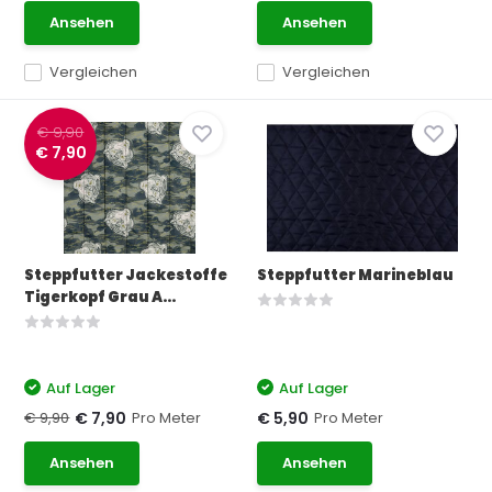
Ansehen
Ansehen
Vergleichen
Vergleichen
€ 9,90
€ 7,90
Steppfutter Jackestoffe
Steppfutter Marineblau
Tigerkopf Grau A...
Auf Lager
Auf Lager
€ 9,90
Pro Meter
Pro Meter
€ 7,90
€ 5,90
Ansehen
Ansehen