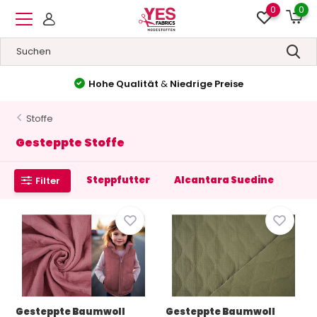
0
0
Hohe Qualität
&
Niedrige Preise
Stoffe
Gesteppte Stoffe
Steppfutter
Alcantara Suedine
Filter
Gesteppte Baumwoll
Gesteppte Baumwoll