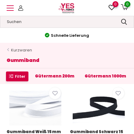
0
0
Hohe Qualität
&
Niedrige Preise
Kurzwaren
Gummiband
Gütermann 200m
Gütermann 1000m
Filter
Gummiband Weiß 15 mm
Gummiband Schwarz 15