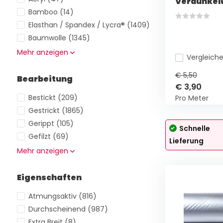
Verdunkel
Bamboo
(14)
Elasthan / Spandex / Lycra®
(1409)
Baumwolle
(1345)
Mehr anzeigen
Vergleich
€ 5,50
Bearbeitung
€ 3,90
Bestickt
(209)
Pro Meter
Gestrickt
(1865)
Gerippt
(105)
Schnelle
Gefilzt
(69)
Lieferung
Mehr anzeigen
Eigenschaften
Atmungsaktiv
(816)
Durchscheinend
(987)
Extra Breit
(8)