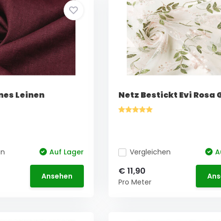
es Leinen
Netz Bestickt Evi Rosa 
en
Auf Lager
Vergleichen
A
€ 11,90
Ansehen
Ans
Pro Meter