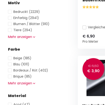
Bauern Ka
Motiv
Bedruckt
(2229)
Einfarbig
(2941)
Blumen / Blätter
(910)
Vergleich
Tiere
(294)
€ 6,90
Mehr anzeigen
Pro Meter
Farbe
Beige
(185)
Blau
(1011)
€ 5,50
Bordeaux / Röt
(402)
€ 3,90
Brique
(85)
Mehr anzeigen
Material
Acryl
(47)