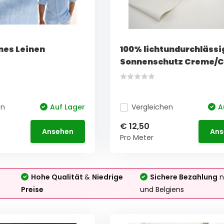
es Leinen
100% lichtundurchlässi
Sonnenschutz Creme/
en
Auf Lager
Vergleichen
A
€ 12,50
Ansehen
Ans
Pro Meter
Hohe Qualität
&
Niedrige
Sichere Bezahlung
n
Preise
und Belgiens