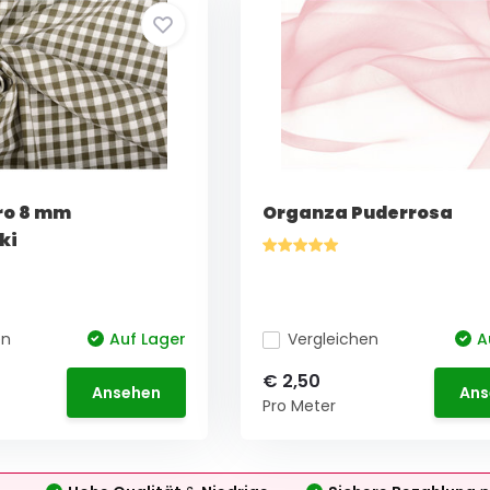
ro 8 mm
Organza Puderrosa
ki
en
Auf Lager
Vergleichen
A
€ 2,50
Ansehen
Ans
Pro Meter