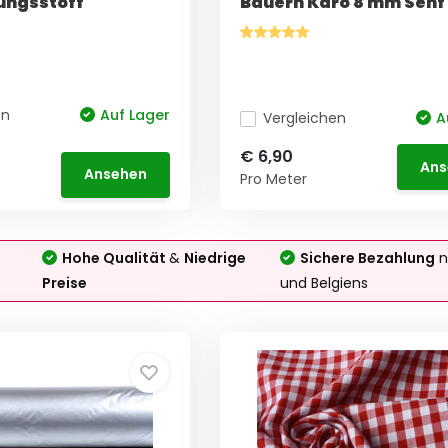
ungsstoff
Bauern Karo 8 mm Senf
en
Auf Lager
Vergleichen
A
€ 6,90
Ans
Ansehen
Pro Meter
Hohe Qualität
&
Niedrige
Sichere Bezahlung
n
Preise
und Belgiens