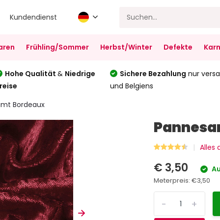
Kundendienst
aren
Frühling/Sommer
Herbst/Winter
Defekte
Karn
Hohe Qualität
&
Niedrige
Sichere Bezahlung
nur versa
reise
und Belgiens
mt Bordeaux
Pannesa
Alles
€ 3,50
Au
Meterpreis:
€3,50
-
+