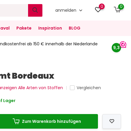
0
0
anmelden
aval
Pakete
Inspiration
BLOG
ndkostenfrei ab 150 € innerhalb der Niederlande
9,3
mt Bordeaux
 anzeigen Alle Arten von Stoffen
Vergleichen
f Lager
Zum Warenkorb hinzufügen