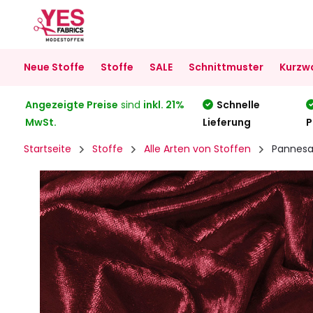
Neue Stoffe
Stoffe
SALE
Schnittmuster
Kurzw
Angezeigte Preise
sind
inkl. 21%
Schnelle
MwSt.
Lieferung
P
Startseite
Stoffe
Alle Arten von Stoffen
Pannesa