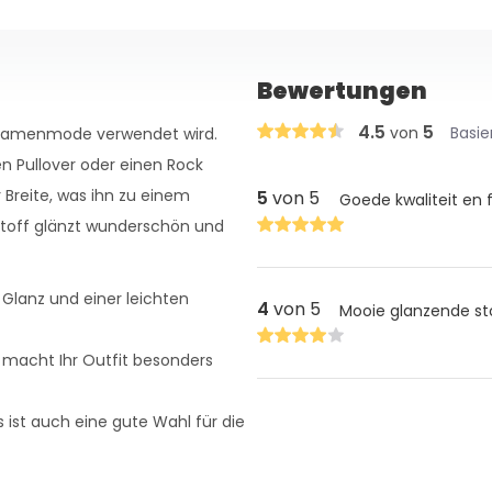
Bewertungen
4.5
5
von
Basie
er Damenmode verwendet wird.
en Pullover oder einen Rock
 Breite, was ihn zu einem
5
von 5
Goede kwaliteit en 
 Stoff glänzt wunderschön und
 Glanz und einer leichten
4
von 5
Mooie glanzende sto
 macht Ihr Outfit besonders
es ist auch eine gute Wahl für die