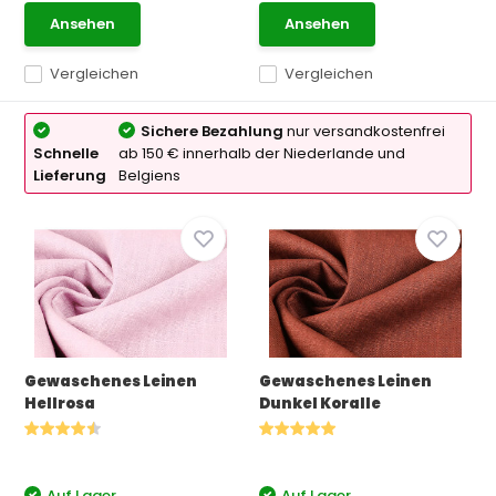
Ansehen
Ansehen
Vergleichen
Vergleichen
Sichere Bezahlung
nur versandkostenfrei
Schnelle
ab 150 € innerhalb der Niederlande und
Lieferung
Belgiens
Gewaschenes Leinen
Gewaschenes Leinen
Hellrosa
Dunkel Koralle
Auf Lager
Auf Lager