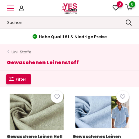
0
0
Hohe Qualität
&
Niedrige Preise
Uni-Stoffe
Gewaschenen Leinenstoff
Filter
Gewaschene Leinen Hell
Gewaschenes Leinen