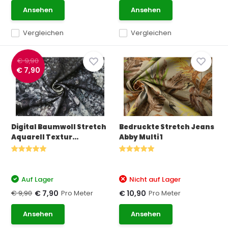
Ansehen
Ansehen
Vergleichen
Vergleichen
€ 9,90
€ 7,90
Digital Baumwoll Stretch
Bedruckte Stretch Jeans
Aquarell Textur...
Abby Multi 1
Auf Lager
Nicht auf Lager
€ 9,90
Pro Meter
Pro Meter
€ 7,90
€ 10,90
Ansehen
Ansehen