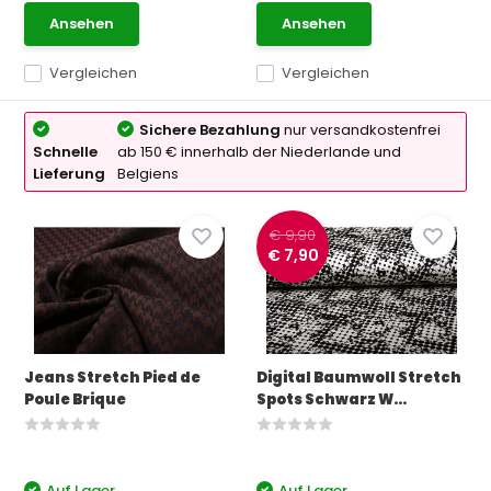
Ansehen
Ansehen
Vergleichen
Vergleichen
Sichere Bezahlung
nur versandkostenfrei
Schnelle
ab 150 € innerhalb der Niederlande und
Lieferung
Belgiens
€ 9,90
€ 7,90
Jeans Stretch Pied de
Digital Baumwoll Stretch
Poule Brique
Spots Schwarz W...
Auf Lager
Auf Lager