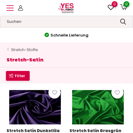
0
0
Hohe Qualität
&
Niedrige Preise
Stretch-Stoffe
Stretch-Satin
Filter
Stretch Satin Dunkellila
Stretch Satin Grasgrün