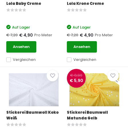
Lola Baby Creme
Lola Krone Creme
Auf Lager
Auf Lager
€ 7,20
Pro Meter
€ 7,20
Pro Meter
€ 4,90
€ 4,90
Ansehen
Ansehen
Vergleichen
Vergleichen
€ 8,90
€ 5,90
Stickerei Baumwoll Koko
Stickerei Baumwoll
Weiß
Matunda Gelb