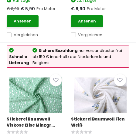
Auf Lager
Auf Lager
€ 8,90
Pro Meter
Pro Meter
€ 5,90
€ 8,90
Ansehen
Ansehen
Vergleichen
Vergleichen
Sichere Bezahlung
nur versandkostenfrei
Schnelle
ab 150 € innerhalb der Niederlande und
Lieferung
Belgiens
Stickerei Baumwoll
Stickerei Baumwoll Fien
Viskose Elise Minzgr...
Weiß