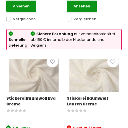
Ansehen
Ansehen
Vergleichen
Vergleichen
Sichere Bezahlung
nur versandkostenfrei
Schnelle
ab 150 € innerhalb der Niederlande und
Lieferung
Belgiens
Stickerei Baumwoll Eva
Stickerei Baumwoll
Creme
Lauren Creme
Auf Lager
Nicht auf Lager