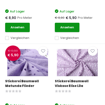
Auf Lager
Auf Lager
Pro Meter
€ 8,90
Pro Meter
€ 8,90
€ 5,90
Ansehen
Ansehen
Vergleichen
Vergleichen
€ 8,90
€ 5,90
Stickerei Baumwoll
Stickerei Baumwoll
Matunda Flieder
Viskose Elise Lila