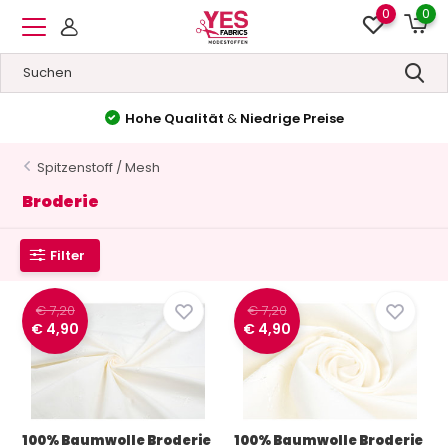
0
0
Hohe Qualität
&
Niedrige Preise
Spitzenstoff / Mesh
Broderie
Filter
€ 7,20
€ 7,20
€ 4,90
€ 4,90
100% Baumwolle Broderie
100% Baumwolle Broderie