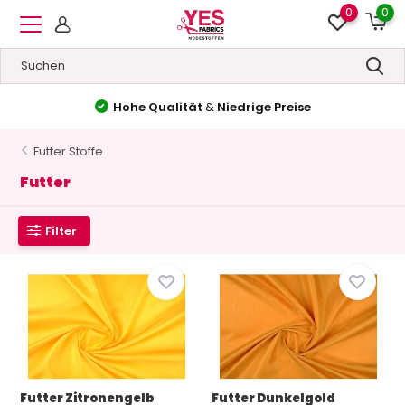
0
0
Hohe Qualität
&
Niedrige Preise
Futter Stoffe
Futter
Filter
Futter Zitronengelb
Futter Dunkelgold