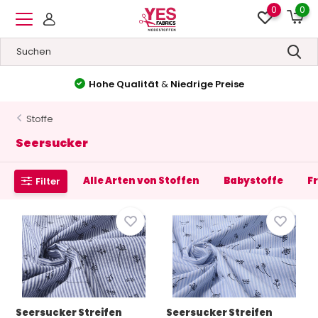
0
0
Hohe Qualität
&
Niedrige Preise
Stoffe
Seersucker
Alle Arten von Stoffen
Babystoffe
F
Filter
Seersucker Streifen
Seersucker Streifen