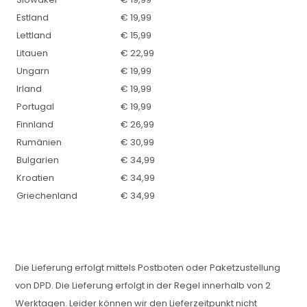
Estland
€ 19,99
Lettland
€ 15,99
Litauen
€ 22,99
Ungarn
€ 19,99
Irland
€ 19,99
Portugal
€ 19,99
Finnland
€ 26,99
Rumänien
€ 30,99
Bulgarien
€ 34,99
Kroatien
€ 34,99
Griechenland
€ 34,99
Die Lieferung erfolgt mittels Postboten oder Paketzustellung
von DPD. Die Lieferung erfolgt in der Regel innerhalb von 2
Werktagen. Leider können wir den Lieferzeitpunkt nicht