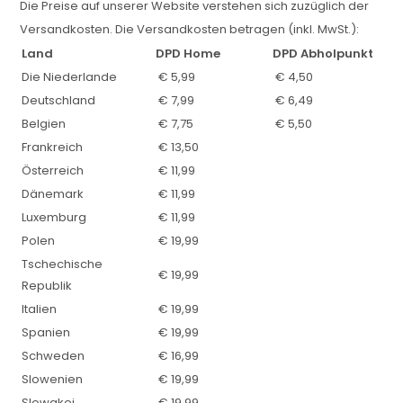
Die Preise auf unserer Website verstehen sich zuzüglich der
Versandkosten. Die Versandkosten betragen (inkl. MwSt.):
Land
DPD Home
DPD Abholpunkt
Die Niederlande
€ 5,99
€ 4,50
Deutschland
€ 7,99
€ 6,49
Belgien
€ 7,75
€ 5,50
Frankreich
€ 13,50
Österreich
€ 11,99
Dänemark
€ 11,99
Luxemburg
€ 11,99
Polen
€ 19,99
Tschechische
€ 19,99
Republik
Italien
€ 19,99
Spanien
€ 19,99
Schweden
€ 16,99
Slowenien
€ 19,99
Slowakei
€ 19,99