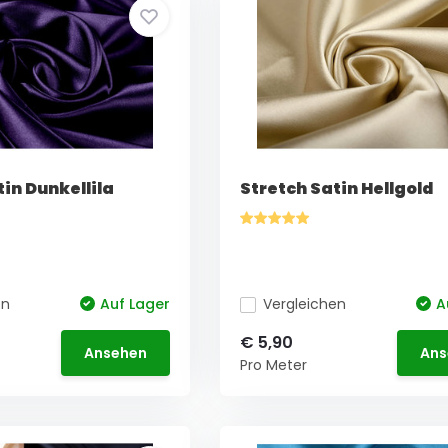
in Dunkellila
Stretch Satin Hellgold
en
Auf Lager
Vergleichen
A
€ 5,90
Ansehen
Ans
Pro Meter