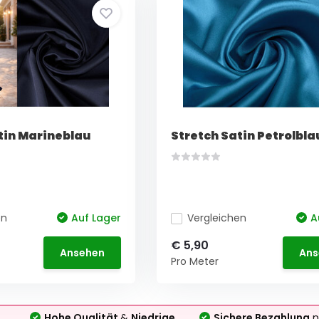
tin Marineblau
Stretch Satin Petrolbla
en
Auf Lager
Vergleichen
A
€ 5,90
Ansehen
Ans
Pro Meter
Hohe Qualität
&
Niedrige
Sichere Bezahlung
n