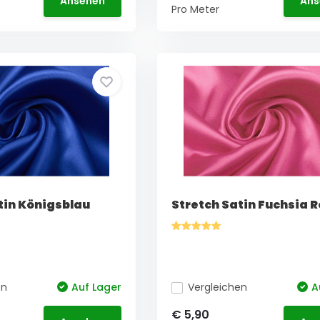
Ansehen
Ans
Pro Meter
tin Königsblau
Stretch Satin Fuchsia 
en
Auf Lager
Vergleichen
A
€ 5,90