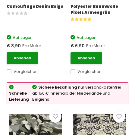
Camouflage Denim Beige
Polyester Baumwolle
Pixels Armeegrün
Auf Lager
Auf Lager
Pro Meter
Pro Meter
€ 8,90
€ 6,90
Ansehen
Ansehen
Vergleichen
Vergleichen
Sichere Bezahlung
nur versandkostenfrei
Schnelle
ab 150 € innerhalb der Niederlande und
Lieferung
Belgiens