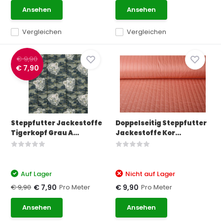
Ansehen
Ansehen
Vergleichen
Vergleichen
€ 9,90
€ 7,90
Steppfutter Jackestoffe
Doppelseitig Steppfutter
Tigerkopf Grau A...
Jackestoffe Kor...
Auf Lager
Nicht auf Lager
€ 9,90
Pro Meter
Pro Meter
€ 7,90
€ 9,90
Ansehen
Ansehen