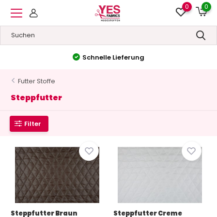
0
0
Hohe Qualität
&
Niedrige Preise
Futter Stoffe
Steppfutter
Filter
Steppfutter Braun
Steppfutter Creme