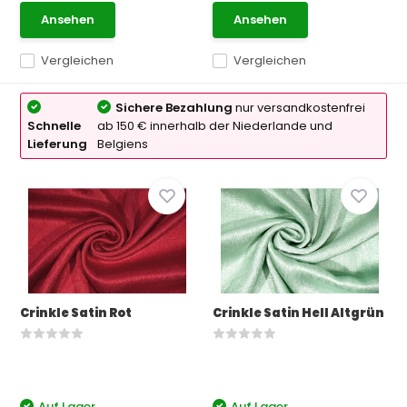
Ansehen
Ansehen
Vergleichen
Vergleichen
Sichere Bezahlung
nur versandkostenfrei
Schnelle
ab 150 € innerhalb der Niederlande und
Lieferung
Belgiens
Crinkle Satin Rot
Crinkle Satin Hell Altgrün
Auf Lager
Auf Lager