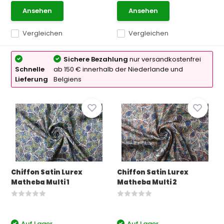
Ansehen
Ansehen
Vergleichen
Vergleichen
Sichere Bezahlung
nur versandkostenfrei
Schnelle
ab 150 € innerhalb der Niederlande und
Lieferung
Belgiens
Chiffon Satin Lurex
Chiffon Satin Lurex
Matheba Multi 1
Matheba Multi 2
Auf Lager
Auf Lager