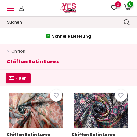
0
0
Hohe Qualität
&
Niedrige Preise
Chiffon
Chiffon Satin Lurex
Filter
Chiffon Satin Lurex
Chiffon Satin Lurex