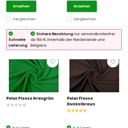
Ansehen
Ansehen
Vergleichen
Vergleichen
Sichere Bezahlung
nur versandkostenfrei
Schnelle
ab 150 € innerhalb der Niederlande und
Lieferung
Belgiens
Polar Fleece Grasgrün
Polar Fleece
Dunkelbraun
Auf Lager
Auf Lager