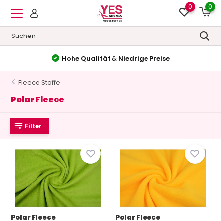
0
0
Hohe Qualität
&
Niedrige Preise
Fleece Stoffe
Polar Fleece
Filter
Polar Fleece
Polar Fleece