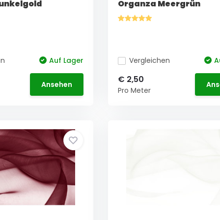
unkelgold
Organza Meergrün
en
Auf Lager
Vergleichen
A
€ 2,50
Ansehen
Ans
Pro Meter