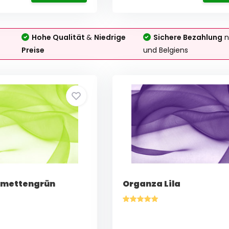
Hohe Qualität
&
Niedrige
Sichere Bezahlung
n
Preise
und Belgiens
imettengrün
Organza Lila