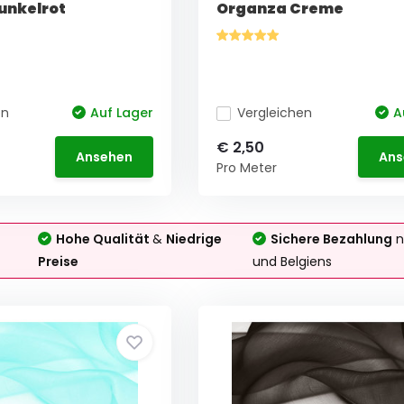
unkelrot
Organza Creme
en
Auf Lager
Vergleichen
A
€ 2,50
Ansehen
Ans
Pro Meter
Hohe Qualität
&
Niedrige
Sichere Bezahlung
n
Preise
und Belgiens