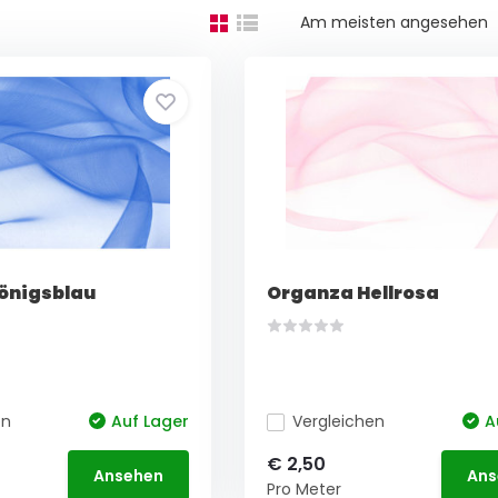
Am meisten angesehen
önigsblau
Organza Hellrosa
en
Auf Lager
Vergleichen
A
€ 2,50
Ansehen
Ans
Pro Meter