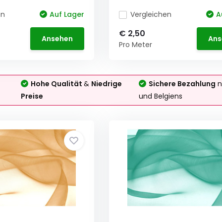
en
Auf Lager
Vergleichen
A
€ 2,50
Ansehen
Ans
Pro Meter
Hohe Qualität
&
Niedrige
Sichere Bezahlung
n
Preise
und Belgiens