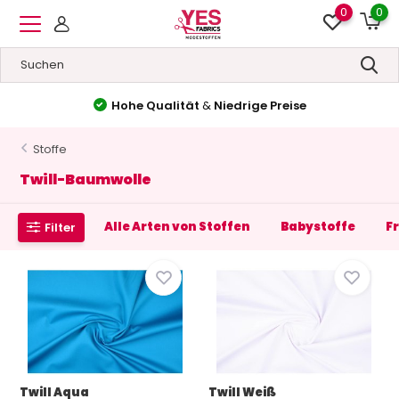
0
0
Hohe Qualität
&
Niedrige Preise
Stoffe
Twill-Baumwolle
Alle Arten von Stoffen
Babystoffe
F
Filter
Twill Aqua
Twill Weiß