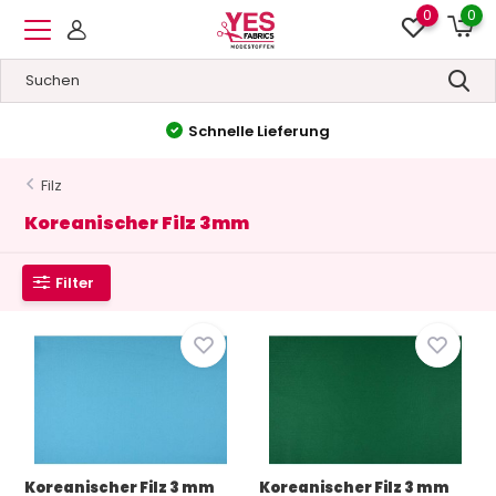
0
0
Hohe Qualität
&
Niedrige Preise
Filz
Koreanischer Filz 3mm
Filter
Koreanischer Filz 3 mm
Koreanischer Filz 3 mm