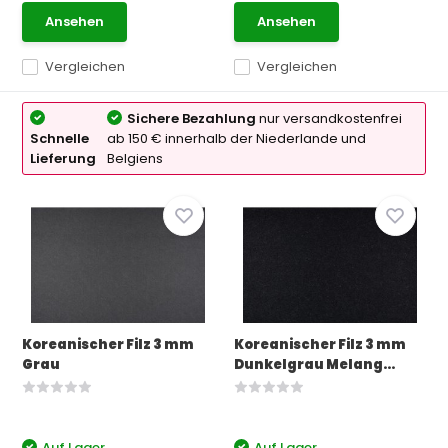
Ansehen
Ansehen
Vergleichen
Vergleichen
Sichere Bezahlung
nur versandkostenfrei
Schnelle
ab 150 € innerhalb der Niederlande und
Lieferung
Belgiens
Koreanischer Filz 3 mm
Koreanischer Filz 3 mm
Grau
Dunkelgrau Melang...
Auf Lager
Auf Lager