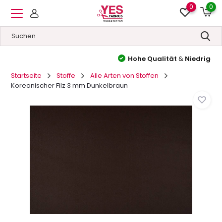
0
0
Hohe Qualität
&
Niedrige Preise
Startseite
Stoffe
Alle Arten von Stoffen
Koreanischer Filz 3 mm Dunkelbraun