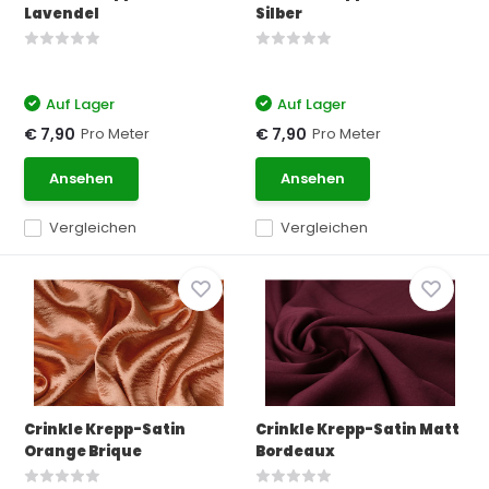
Lavendel
Silber
Auf Lager
Auf Lager
Pro Meter
Pro Meter
€ 7,90
€ 7,90
Ansehen
Ansehen
Vergleichen
Vergleichen
Crinkle Krepp-Satin
Crinkle Krepp-Satin Matt
Orange Brique
Bordeaux