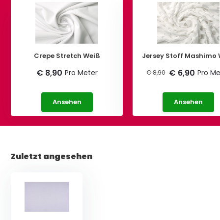
Crepe Stretch Weiß
Jersey Stoff Mashimo
€ 8,90
€ 6,90
Pro Meter
Pro Me
€ 8,90
Ansehen
Ansehen
Zuletzt angesehen