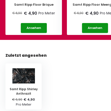
Samt Ripp Floor Brique
Samt Ripp Floor Meer
€ 4,90
€ 4,90
Pro Meter
Pro Me
€ 6,90
€ 6,90
Ansehen
Ansehen
Zuletzt angesehen
Samt Ripp Shirley
Anthrazit
€ 6,90
€ 4,90
Pro Meter