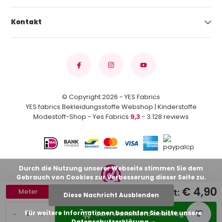
Kontakt
© Copyright 2026 - YES Fabrics
YES fabrics Bekleidungsstoffe Webshop | Kinderstoffe
Modestoff-Shop - Yes Fabrics
9,3
- 3.128 reviews
Durch die Nutzung unserer Webseite stimmen Sie dem
Gebrauch von Cookies zur Verbesserung dieser Seite zu.
€ 4,90
Gesamt:
Meter
Diese Nachricht Ausblenden
-
+
Für weitere Informationen beachten Sie bitte unsere
Zum Warenkorb hinzufügen
Datenschutzerklärung. »