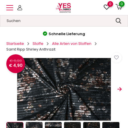
0
0
Hohe Qualität
&
Niedrige Preise
Startseite
Stoffe
Alle Arten von Stoffen
Samt Ripp Shirley Anthrazit
€ 6,90
€ 4,90