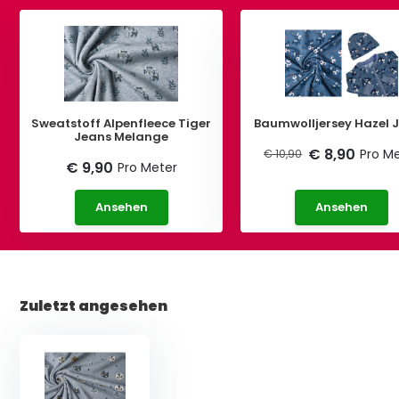
Sweatstoff Alpenfleece Tiger
Baumwolljersey Hazel 
Jeans Melange
€ 8,90
Pro M
€ 10,90
€ 9,90
Pro Meter
Ansehen
Ansehen
Zuletzt angesehen