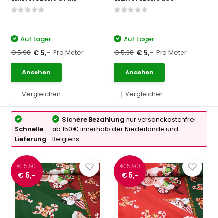
Auf Lager
Auf Lager
€ 5,90
Pro Meter
€ 5,90
Pro Meter
€ 5,-
€ 5,-
Ansehen
Ansehen
Vergleichen
Vergleichen
Sichere Bezahlung
nur versandkostenfrei
Schnelle
ab 150 € innerhalb der Niederlande und
Lieferung
Belgiens
€ 5,90
€ 5,90
€ 5,-
€ 5,-