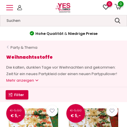
0
0
Hohe Qualität
&
Niedrige Preise
Party & Thema
Weihnachtsstoffe
Die kalten, dunklen Tage vor Weihnachten sind gekommen:
Zeit für ein neues Partykleid oder einen neuen Partypullover!
Mehr anzeigen
Filter
€ 5,90
€ 5,90
€ 5,-
€ 5,-