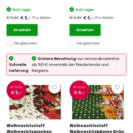
Auf Lager
Auf Lager
€ 5,90
Pro Meter
€ 5,90
Pro Meter
€ 5,-
€ 5,-
Ansehen
Ansehen
Vergleichen
Vergleichen
Sichere Bezahlung
nur versandkostenfrei
Schnelle
ab 150 € innerhalb der Niederlande und
Lieferung
Belgiens
€ 5,90
€ 5,90
€ 5,-
€ 5,-
Weihnachtsstoff
Weihnachtsstoff
Weihnachtsglocken
Weihnachtsbäume Grün