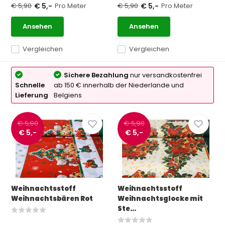
€ 5,90
Pro Meter
€ 5,90
Pro Meter
€ 5,-
€ 5,-
Ansehen
Ansehen
Vergleichen
Vergleichen
Sichere Bezahlung
nur versandkostenfrei
Schnelle
ab 150 € innerhalb der Niederlande und
Lieferung
Belgiens
€ 5,90
€ 5,90
€ 5,-
€ 5,-
Weihnachtsstoff
Weihnachtsstoff
Weihnachtsbären Rot
Weihnachtsglocke mit
Ste...