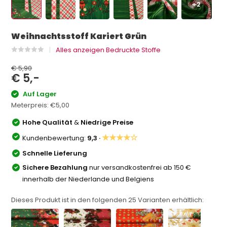
+2
Weihnachtsstoff Kariert Grün
Alles anzeigen Bedruckte Stoffe
€ 5,90
€ 5,-
Auf Lager
Meterpreis:
€5,00
Hohe Qualität
&
Niedrige Preise
★★★★☆
Kundenbewertung:
9,3 ·
Schnelle Lieferung
Sichere Bezahlung
nur versandkostenfrei ab 150 €
innerhalb der Niederlande und Belgiens
Dieses Produkt ist in den folgenden
25
Varianten erhältlich: