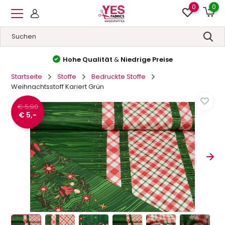
0
0
Hohe Qualität
&
Niedrige Preise
Startseite
Stoffe
Bedruckte Stoffe
Weihnachtsstoff Kariert Grün
€ 5,90
€ 5,-