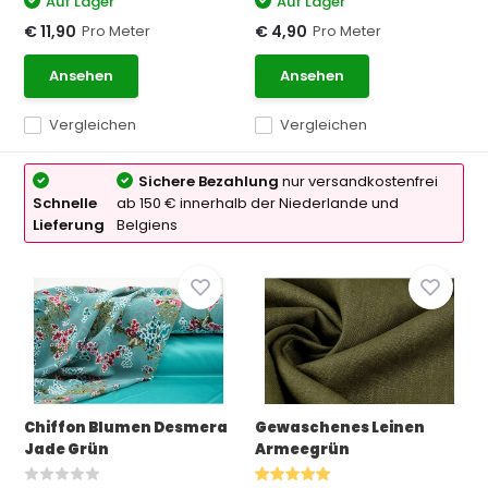
Auf Lager
Auf Lager
Pro Meter
Pro Meter
€ 11,90
€ 4,90
Ansehen
Ansehen
Vergleichen
Vergleichen
Sichere Bezahlung
nur versandkostenfrei
Schnelle
ab 150 € innerhalb der Niederlande und
Lieferung
Belgiens
Chiffon Blumen Desmera
Gewaschenes Leinen
Jade Grün
Armeegrün