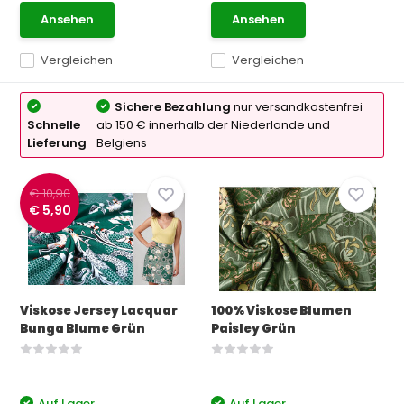
Ansehen
Ansehen
Vergleichen
Vergleichen
Sichere Bezahlung
nur versandkostenfrei
Schnelle
ab 150 € innerhalb der Niederlande und
Lieferung
Belgiens
€ 10,90
€ 5,90
Viskose Jersey Lacquar
100% Viskose Blumen
Bunga Blume Grün
Paisley Grün
Auf Lager
Auf Lager