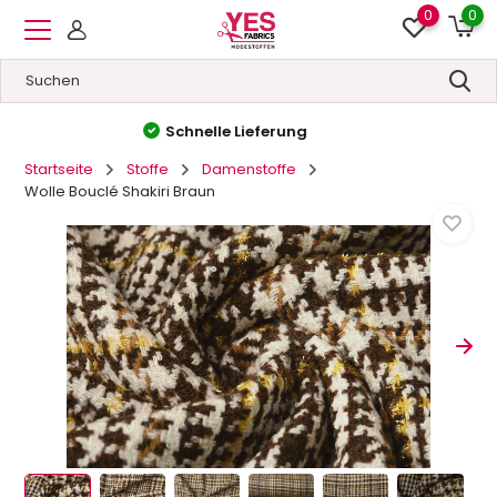
0
0
Hohe Qualität
&
Niedrige Preise
Startseite
Stoffe
Damenstoffe
Wolle Bouclé Shakiri Braun