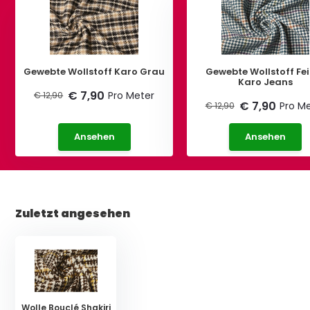
Gewebte Wollstoff Karo Grau
Gewebte Wollstoff Feiner
Karo Jeans
€ 7,90
Pro Meter
€ 12,90
€ 7,90
Pro M
€ 12,90
Ansehen
Ansehen
Zuletzt angesehen
Wolle Bouclé Shakiri