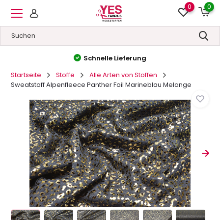
0
0
Hohe Qualität
&
Niedrige Preise
Startseite
Stoffe
Alle Arten von Stoffen
Sweatstoff Alpenfleece Panther Foil Marineblau Melange