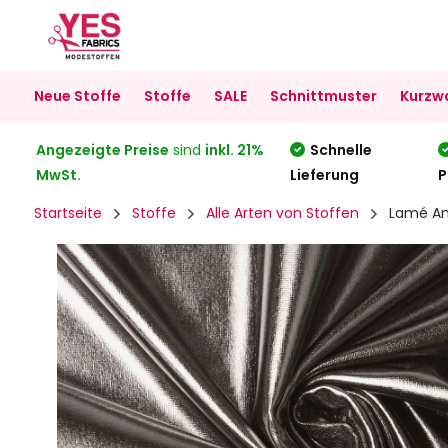
Neue Stoffe
Stoffe
SALE
Schnittmuster
Kurzw
Angezeigte Preise
sind
inkl. 21%
Schnelle
MwSt.
Lieferung
P
Startseite
Stoffe
Alle Arten von Stoffen
Lamé An