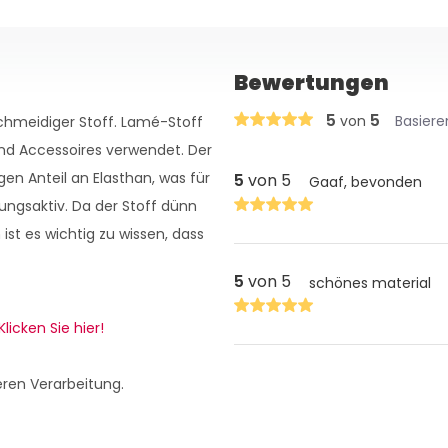
Bewertungen
5
5
von
Basiere
chmeidiger Stoff. Lamé-Stoff
 und Accessoires verwendet. Der
en Anteil an Elasthan, was für
5
von 5
Gaaf, bevonden
ngsaktiv. Da der Stoff dünn
ist es wichtig zu wissen, dass
5
von 5
schönes material
Klicken Sie hier!
eren Verarbeitung.