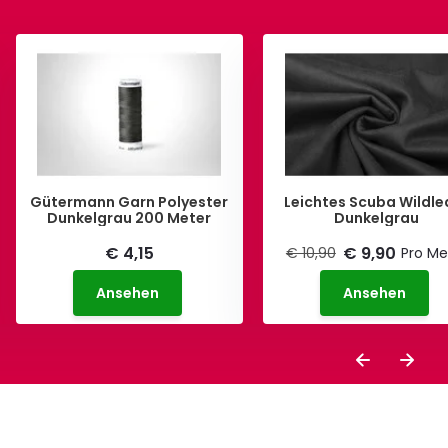
Gütermann Garn Polyester
Leichtes Scuba Wildle
Dunkelgrau 200 Meter
Dunkelgrau
€ 4,15
€ 9,90
€ 10,90
Pro Me
Ansehen
Ansehen