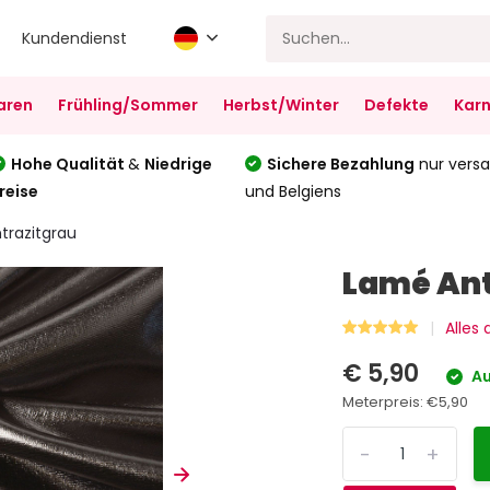
Kundendienst
aren
Frühling/Sommer
Herbst/Winter
Defekte
Karn
Hohe Qualität
&
Niedrige
Sichere Bezahlung
nur versa
reise
und Belgiens
trazitgrau
Lamé Ant
Alles
€ 5,90
Au
Meterpreis:
€5,90
-
+