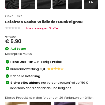
+4
Oeko-Tex®
Leichtes Scuba Wildleder Dunkelgrau
Alles anzeigen Stoffe
€ 10,90
€ 9,90
Auf Lager
Meterpreis:
€9,90
Hohe Qualität
&
Niedrige Preise
★★★★☆
Kundenbewertung:
9,3 ·
Schnelle Lieferung
Sichere Bezahlung
nur versandkostenfrei ab 150 €
innerhalb der Niederlande und Belgiens
Dieses Produkt ist in den folgenden
29
Varianten erhältlich: