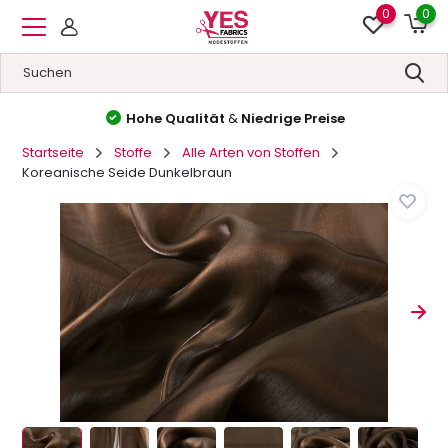
0
0
Hohe Qualität
&
Niedrige Preise
Startseite
Stoffe
Alle Arten von Stoffen
Koreanische Seide Dunkelbraun