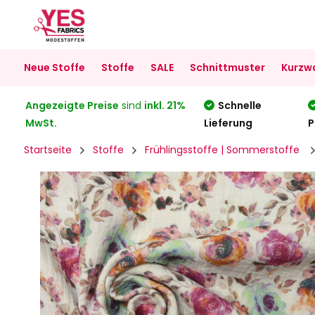
Neue Stoffe
Stoffe
SALE
Schnittmuster
Kurzw
Angezeigte Preise
sind
inkl. 21%
Schnelle
MwSt.
Lieferung
P
Startseite
Stoffe
Frühlingsstoffe | Sommerstoffe