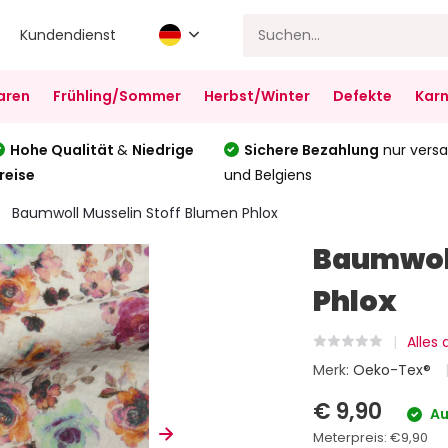
Kundendienst
aren
Frühling/Sommer
Herbst/Winter
Defekte
Karn
Hohe Qualität
&
Niedrige
Sichere Bezahlung
nur versa
reise
und Belgiens
Baumwoll Musselin Stoff Blumen Phlox
Baumwoll
Phlox
Alles
Merk:
Oeko-Tex®
€ 9,90
Au
Meterpreis:
€9,90