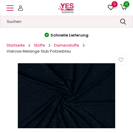
0
0
Hohe Qualität
&
Niedrige Preise
Startseite
Stoffe
Damenstoffe
Viskose Melange Slub Polizeiblau