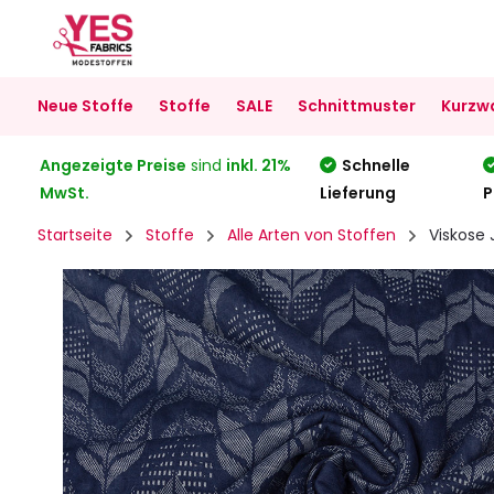
Neue Stoffe
Stoffe
SALE
Schnittmuster
Kurzw
Angezeigte Preise
sind
inkl. 21%
Schnelle
MwSt.
Lieferung
P
Startseite
Stoffe
Alle Arten von Stoffen
Viskose 