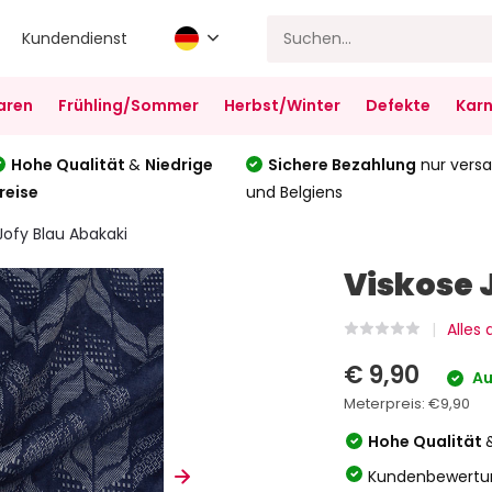
Kundendienst
aren
Frühling/Sommer
Herbst/Winter
Defekte
Karn
Hohe Qualität
&
Niedrige
Sichere Bezahlung
nur versa
reise
und Belgiens
Jofy Blau Abakaki
Viskose 
Alles
€ 9,90
Au
Meterpreis:
€9,90
Hohe Qualität
Kundenbewertu