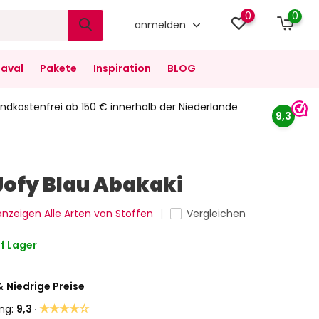
0
0
anmelden
aval
Pakete
Inspiration
BLOG
ndkostenfrei ab 150 € innerhalb der Niederlande
9,3
Jofy Blau Abakaki
 anzeigen Alle Arten von Stoffen
Vergleichen
f Lager
&
Niedrige Preise
★★★★☆
ng:
9,3 ·